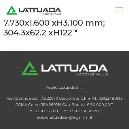
Home
/
News
Ingombri:
7.730x1.600 xH3.100 mm;
304.3x62.2 xH122 "
Adelio Lattuada S.r.l.
Via Abbondanza, 11/13
22070 Carbonate
C.F. e P.I.: 02422480133
CCIAA Como REA 260214
Cap. Soc. i.v. € 90.000,00
T.
+39.0331.832713
F. +39.0331.833886
PEC:
adeliolattuadasrl@legalmail.it