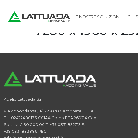
Home
/
News
Ingombri:
LE NOSTRE SOLUZIONI
CHI 
7280 x 1960 x 292
Adelio Lattuada S.r.l.
Via Abbondanza, 11/13
22070 Carbonate
C.F. e
P.I.: 02422480133
CCIAA Como REA 260214
Cap.
Soc. i.v. € 90.000,00
T. +39.0331.832713
F.
+39.0331.833886
PEC: