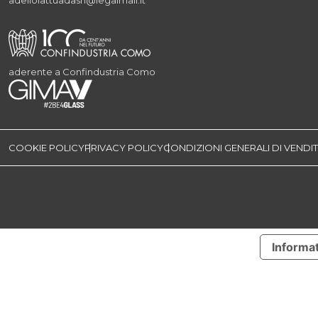
adeliolattuadasrl@legalmail.it
aderente a Confindustria Como
COOKIE POLICY
PRIVACY POLICY
CONDIZIONI GENERALI DI VENDI
Informat