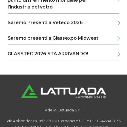
te le
punto di riferimento mondiale per
Center | Stand n. 1557Innovation Lounge
pi che
| Location lA-12 Vieni a scoprire le nostre
l’industria del vetro
rante la
macchine
re
Saremo Presenti a Veteco 2026
e le
Saremo presenti a Glassexpo Midwest
GLASSTEC 2026 STA ARRIVANDO!
Adelio Lattuada S.r.l.
Via Abbondanza, 11/13
22070 Carbonate
C.F. e P.I.: 02422480133