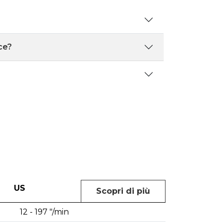
ce?
US
Scopri di più
12 - 197 "/min