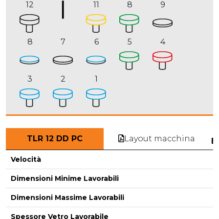
12
11
8
9
8
7
6
5
4
3
2
1
Layout macchina
TLR 12 DD PC
E
Velocità
Dimensioni Minime Lavorabili
Dimensioni Massime Lavorabili
-
Spessore Vetro Lavorabile