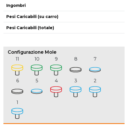
Ingombri
Pesi Caricabili (su carro)
Pesi Caricabili (totale)
Configurazione Mole
11
10
9
8
7
6
5
4
3
2
1