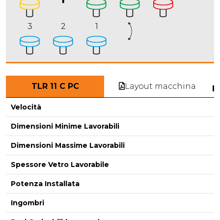
3
2
1
Layout macchina
TLR 11 C PC
E
Velocità
Dimensioni Minime Lavorabili
Dimensioni Massime Lavorabili
-
Spessore Vetro Lavorabile
Potenza Installata
Ingombri