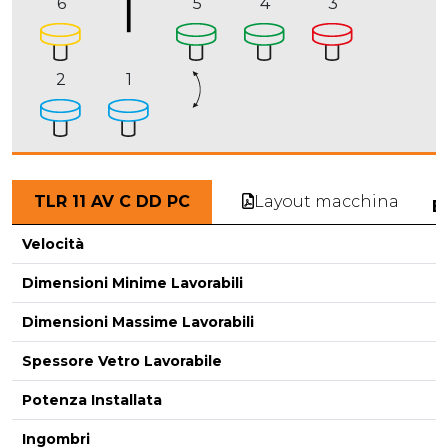
6
5
4
3
2
1
Layout macchina
TLR 11 AV C DD PC
E
Velocità
Dimensioni Minime Lavorabili
Dimensioni Massime Lavorabili
-
Spessore Vetro Lavorabile
Potenza Installata
Ingombri