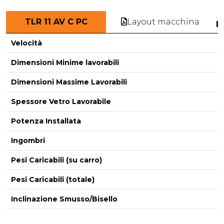
Layout macchina
TLR 11 AV C PC
E
Velocità
Dimensioni Minime lavorabili
Dimensioni Massime Lavorabili
-
Spessore Vetro Lavorabile
Potenza Installata
Ingombri
Pesi Caricabili (su carro)
Pesi Caricabili (totale)
Inclinazione Smusso/Bisello