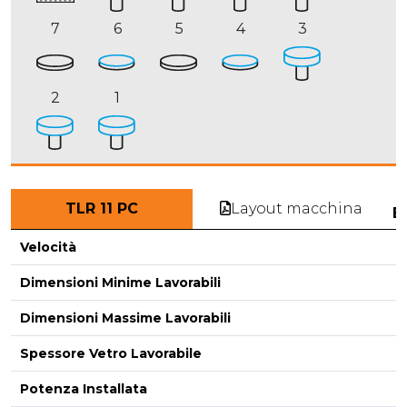
7
6
5
4
3
2
1
Layout macchina
TLR 11 PC
E
Velocità
Dimensioni Minime Lavorabili
Dimensioni Massime Lavorabili
-
Spessore Vetro Lavorabile
Potenza Installata