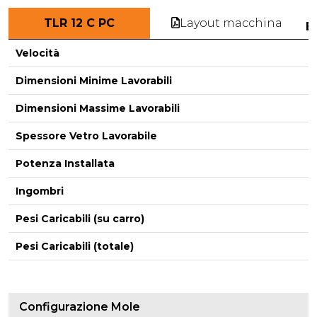
Layout macchina
TLR 12 C PC
E
Velocità
Dimensioni Minime Lavorabili
Dimensioni Massime Lavorabili
-
Spessore Vetro Lavorabile
Potenza Installata
Ingombri
Pesi Caricabili (su carro)
Pesi Caricabili (totale)
Configurazione Mole