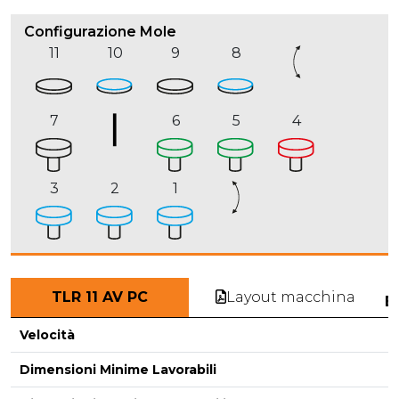
Configurazione Mole
11
10
9
8
7
6
5
4
3
2
1
Layout macchina
TLR 11 AV PC
E
Velocità
Dimensioni Minime Lavorabili