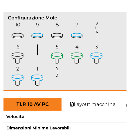
Configurazione Mole
10
9
8
7
6
5
4
3
2
1
Layout macchina
TLR 10 AV PC
E
Velocità
Dimensioni Minime Lavorabili