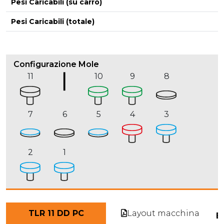
Pesi Caricabili (su carro)
Pesi Caricabili (totale)
Configurazione Mole
11
10
9
8
7
6
5
4
3
2
1
Layout macchina
TLR 11 DD PC
E