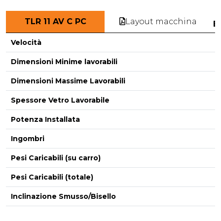
Layout macchina
TLR 11 AV C PC
E
Velocità
Dimensioni Minime lavorabili
Dimensioni Massime Lavorabili
-
Spessore Vetro Lavorabile
Potenza Installata
Ingombri
Pesi Caricabili (su carro)
Pesi Caricabili (totale)
Inclinazione Smusso/Bisello