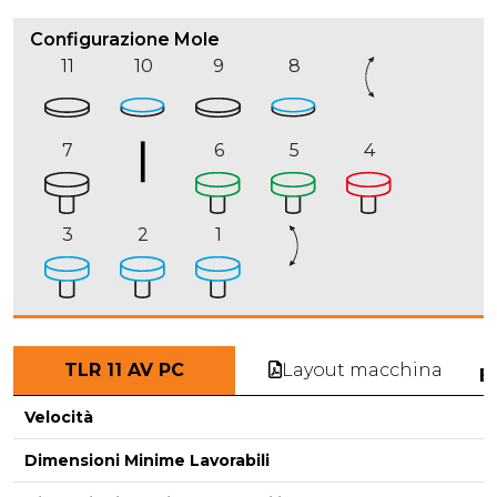
Configurazione Mole
11
10
9
8
7
6
5
4
3
2
1
Layout macchina
TLR 11 AV PC
E
Velocità
Dimensioni Minime Lavorabili