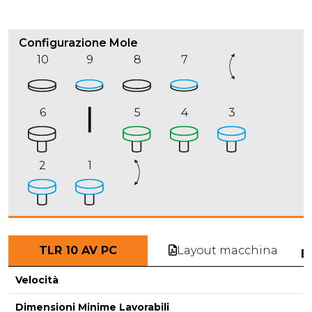
Configurazione Mole
10
9
8
7
6
5
4
3
2
1
Layout macchina
TLR 10 AV PC
E
Velocità
Dimensioni Minime Lavorabili