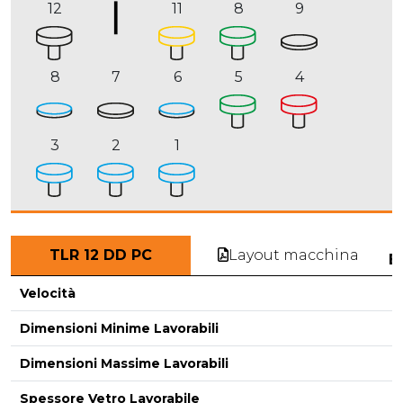
12
11
8
9
8
7
6
5
4
3
2
1
Layout macchina
TLR 12 DD PC
E
Velocità
Dimensioni Minime Lavorabili
Dimensioni Massime Lavorabili
-
Spessore Vetro Lavorabile