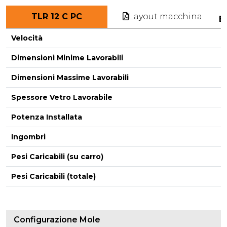
Layout macchina
TLR 12 C PC
E
Velocità
Dimensioni Minime Lavorabili
Dimensioni Massime Lavorabili
-
Spessore Vetro Lavorabile
Potenza Installata
Ingombri
Pesi Caricabili (su carro)
Pesi Caricabili (totale)
Configurazione Mole