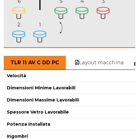
6
5
4
3
2
1
Layout macchina
TLR 11 AV C DD PC
E
Velocità
Dimensioni Minime Lavorabili
Dimensioni Massime Lavorabili
-
Spessore Vetro Lavorabile
Potenza Installata
Ingombri