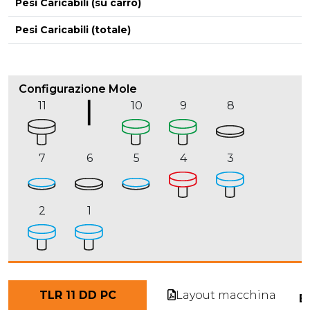
Pesi Caricabili (su carro)
Pesi Caricabili (totale)
Configurazione Mole
11
10
9
8
7
6
5
4
3
2
1
Layout macchina
TLR 11 DD PC
E