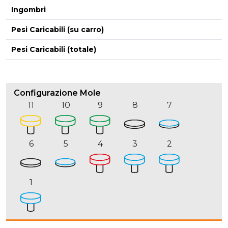
Ingombri
Pesi Caricabili (su carro)
Pesi Caricabili (totale)
Configurazione Mole
11
10
9
8
7
6
5
4
3
2
1