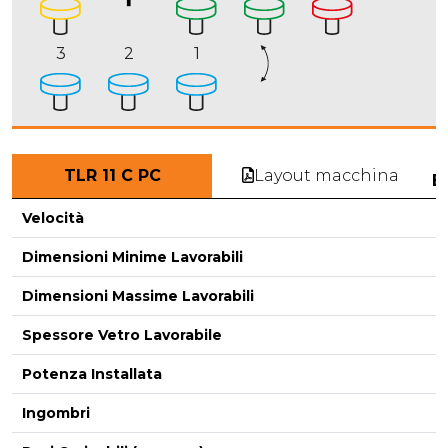
3
2
1
Layout macchina
TLR 11 C PC
E
Velocità
Dimensioni Minime Lavorabili
Dimensioni Massime Lavorabili
-
Spessore Vetro Lavorabile
Potenza Installata
Ingombri