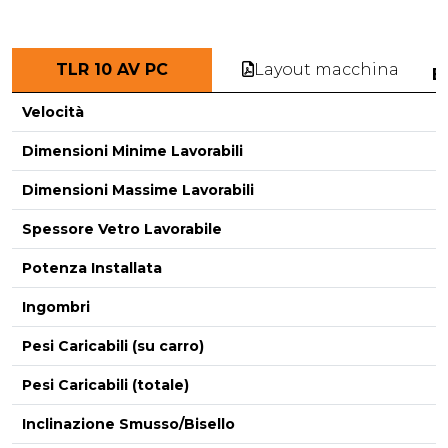
Layout macchina
TLR 10 AV PC
E
Velocità
Dimensioni Minime Lavorabili
Dimensioni Massime Lavorabili
-
Spessore Vetro Lavorabile
Potenza Installata
Ingombri
Pesi Caricabili (su carro)
Pesi Caricabili (totale)
Inclinazione Smusso/Bisello