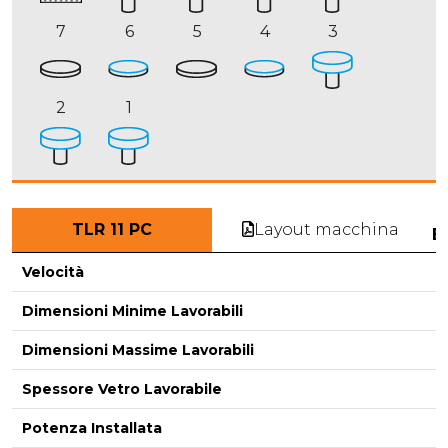
7
6
5
4
3
2
1
Layout macchina
TLR 11 PC
E
Velocità
Dimensioni Minime Lavorabili
Dimensioni Massime Lavorabili
-
Spessore Vetro Lavorabile
Potenza Installata