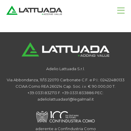
Home
/
News
Category:
Serie TL
Adelio Lattuada S.r.l.
Via Abbondanza, 11/13
22070 Carbonate
C.F. e P.I.: 02422480133
CCIAA Como REA 260214
Cap. Soc. i.v. € 90.000,00
T.
+39.0331.832713
F. +39.0331.833886
PEC:
adeliolattuadasrl@legalmail.it
aderente a Confindustria Como