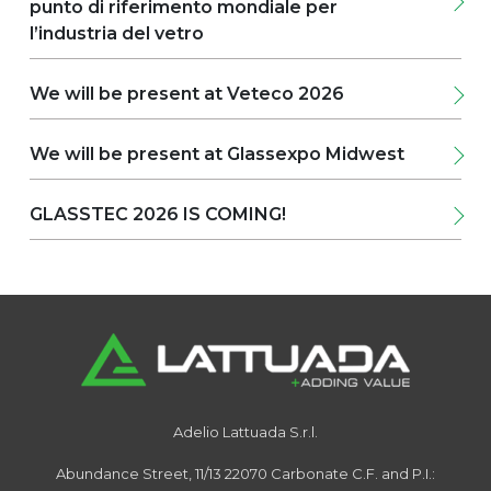
punto di riferimento mondiale per
Center | Stand n. 1557Innovation Lounge
| Location lA-12 Vieni a scoprire le nostre
l’industria del vetro
macchine
We will be present at Veteco 2026
We will be present at Glassexpo Midwest
GLASSTEC 2026 IS COMING!
Adelio Lattuada S.r.l.
Abundance Street, 11/13
22070 Carbonate
C.F. and P.I.: