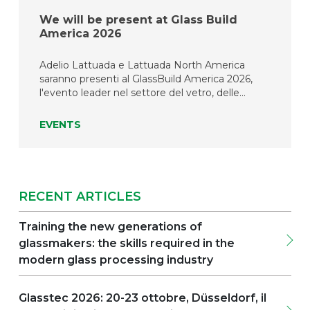
We will be present at Glass Build
America 2026
Adelio Lattuada e Lattuada North America
saranno presenti al GlassBuild America 2026,
l'evento leader nel settore del vetro, delle
finestre e delle porte in Nord America. Per tre
giorni, produttori, fabbricanti e professionisti del
EVENTS
settore provenienti da tutto il continente si
riuniranno a Las Vegas per esplorare le ultime
tecnologie, le tendenze del mercato e le
innovazioni che plasmano il futuro della
lavorazione del vetro. Vieni a trovarci allo stand
RECENT ARTICLES
n. 1557 e presso l’Innovation Lounge, area IA-12,
per scoprire le nostre soluzioni più recenti,
Training the new generations of
incontrare il nostro team e confrontarti su
glassmakers: the skills required in the
come le nostre tecnologie possano supportare i
tuoi obiettivi produttivi con efficienza,
modern glass processing industry
affidabilità e innovazione. Non vediamo l'ora di
darti il benvenuto a Las Vegas! Las Vegas | 23-
Glasstec 2026: 20-23 ottobre, Düsseldorf, il
25 settembre 2026Las Vegas Convention