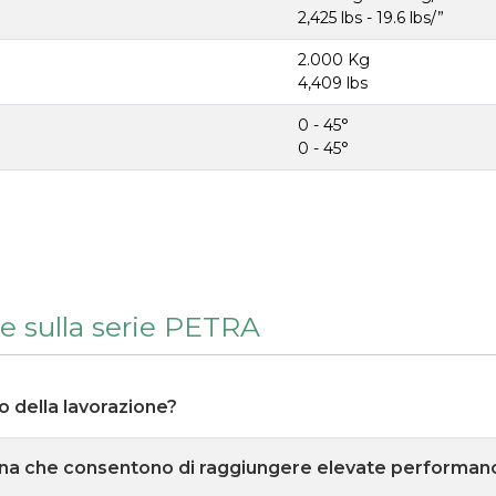
2,425 lbs - 19.6 lbs/”
2.000 Kg
4,409 lbs
0 - 45°
0 - 45°
e sulla serie PETRA
lo della lavorazione?
ina che consentono di raggiungere elevate performan