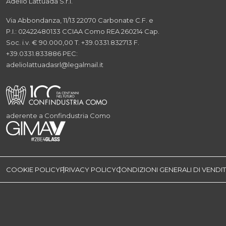
Adelio Lattuada S.r.l.
Via Abbondanza, 11/13
22070 Carbonate
C.F. e
P.I.: 02422480133
CCIAA Como REA 260214
Cap.
Soc. i.v. € 90.000,00
T. +39.0331.832713
F.
+39.0331.833886
PEC:
adeliolattuadasrl@legalmail.it
aderente a Confindustria Como
COOKIE POLICY
PRIVACY POLICY
CONDIZIONI GENERALI DI VENDI