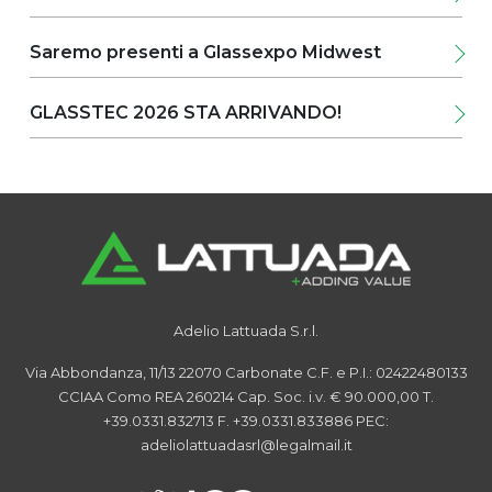
Saremo presenti a Glassexpo Midwest
GLASSTEC 2026 STA ARRIVANDO!
Adelio Lattuada S.r.l.
Via Abbondanza, 11/13
22070 Carbonate
C.F. e P.I.: 02422480133
CCIAA Como REA 260214
Cap. Soc. i.v. € 90.000,00
T.
+39.0331.832713
F. +39.0331.833886
PEC:
adeliolattuadasrl@legalmail.it