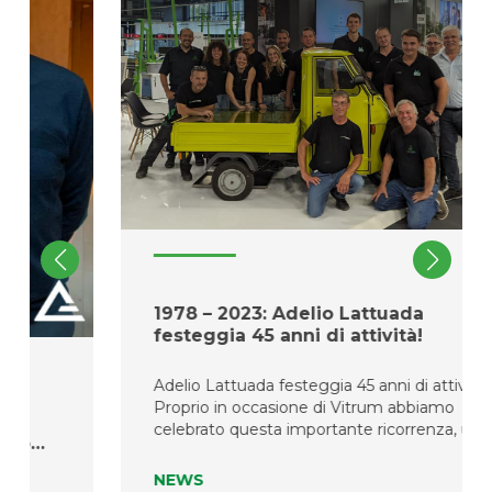
1978 – 2023: Adelio Lattuada
festeggia 45 anni di attività!
Adelio Lattuada festeggia 45 anni di attività!
Proprio in occasione di Vitrum abbiamo
celebrato questa importante ricorrenza, un
o
traguardo raggiunto grazie alla passione per il
nostro lavoro, all’esperienza acquisita sul camp
NEWS