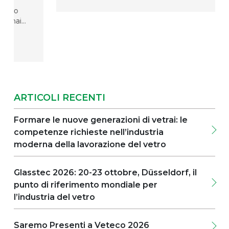
l
e grazie a tutti i nostri clienti che ci hanno dato
lio
fiducia e continuano ad essere al nostro fianco.
nnaio
Ecco perché abbiamo scelto di festeggiare i
“nostri” 45 anni insieme a tutti voi, con un
cocktail party indimenticabile! Grazie per
zione
l’affetto che ci avete dimostrato, grazie per
essere stati presenti. Insieme, scriveremo altre
 un
importanti pagine della storia di Adelio
tre
Lattuada!
ilità,
ARTICOLI RECENTI
co.
Formare le nuove generazioni di vetrai: le
competenze richieste nell’industria
ima
moderna della lavorazione del vetro
Glasstec 2026: 20-23 ottobre, Düsseldorf, il
punto di riferimento mondiale per
l’industria del vetro
Saremo Presenti a Veteco 2026