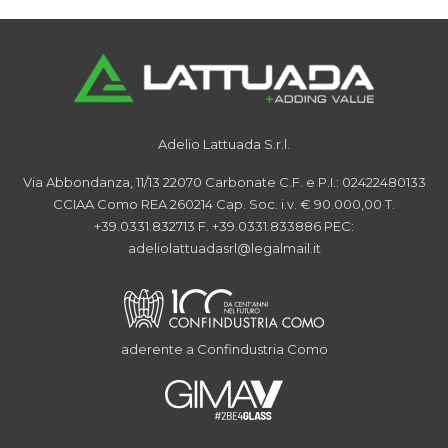
Adelio Lattuada S.r.l.
Via Abbondanza, 11/13
22070 Carbonate
C.F. e P.I.: 02422480133
CCIAA Como REA 260214
Cap. Soc. i.v. € 90.000,00
T.
+39.0331.832713
F. +39.0331.833886
PEC:
adeliolattuadasrl@legalmail.it
aderente a Confindustria Como