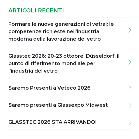
etworking, formazione e
che stanno plasmando il
ati al mondo della
settore. Tra i punti salient
ARTICOLI RECENTI
o. L’evento offre una
avranno l'opportunità di 
 per entrare in contatto
robotica sviluppata in c
Formare le nuove generazioni di vetrai: le
ricanti ed esperti del
Glass, composta da una m
competenze richieste nell’industria
 al contempo le ultime
Lattuada integrata con 
denze del mercato. Il nostro
KUKA. Una delle nostre s
moderna della lavorazione del vetro
durante tutto l’evento per
automazione avanzate 
 esigenze produttive e
aumentare l'efficienza, l
Glasstec 2026: 20-23 ottobre, Düsseldorf, il
logie che continuano a
l'affidabilità del processo
partner di fiducia per i
punto di riferimento mondiale per
Nelle prossime settiman
di tutto il mondo. Non
macchine, le tecnologie 
l’industria del vetro
ontrarvi a Columbus!Lo
saranno esposti presso i
sponibile. Columbus, Ohio |
fiera. Continua a seguir
Saremo Presenti a Veteco 2026
Greater Columbus
nessun aggiornamento
2026.Non vediamo l'ora d
Düsseldorf, stand #16A30
Saremo presenti a Glassexpo Midwest
nostre macchine
GLASSTEC 2026 STA ARRIVANDO!