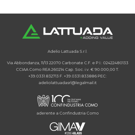
Adelio Lattuada S.r.l.
Via Abbondanza, 11/13
22070 Carbonate
C.F. e P.I.: 02422480133
CCIAA Como REA 260214
Cap. Soc. i.v. € 90.000,00
T.
+39.0331.832713
F. +39.0331.833886
PEC:
adeliolattuadasrl@legalmail.it
aderente a Confindustria Como