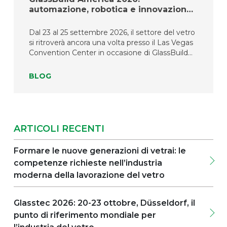
automazione, robotica e innovazione
digitale per la lavorazione del vetro al
nostro stand #1557
Dal 23 al 25 settembre 2026, il settore del vetro
si ritroverà ancora una volta presso il Las Vegas
Convention Center in occasione di GlassBuild
America 2026, il più importante evento del
Nord America dedicato alle industrie del vetro,
BLOG
delle finestre e delle porte. Ogni anno
GlassBuild America riunisce produttori,
trasformatori, fornitori e professionisti del
settore desiderosi di scoprire le tecnologie più
avanzate, confrontarsi sulle evoluzioni del
ARTICOLI RECENTI
mercato ed esplorare le innovazioni che stanno
plasmando il futuro della lavorazione del vetro.
Formare le nuove generazioni di vetrai: le
Per Lattuada e Lattuada North America, la
competenze richieste nell’industria
manifestazione rappresenta molto più di
un'occasione per esporre le proprie macchine. È
moderna della lavorazione del vetro
l'opportunità di dimostrare come decenni di
esperienza ingegneristica continuino a tradursi
Glasstec 2026: 20-23 ottobre, Düsseldorf, il
in soluzioni capaci di aiutare le vetrerie ad
punto di riferimento mondiale per
aumentare la produttività, migliorare la qualità e
affrontare un contesto produttivo sempre più