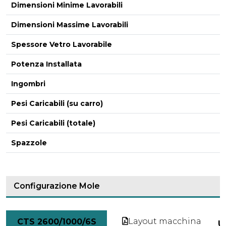
Dimensioni Minime Lavorabili
Dimensioni Massime Lavorabili
Spessore Vetro Lavorabile
Potenza Installata
Ingombri
Pesi Caricabili (su carro)
Pesi Caricabili (totale)
-
Spazzole
Configurazione Mole
Layout macchina
CTS 2600/1000/6S
U