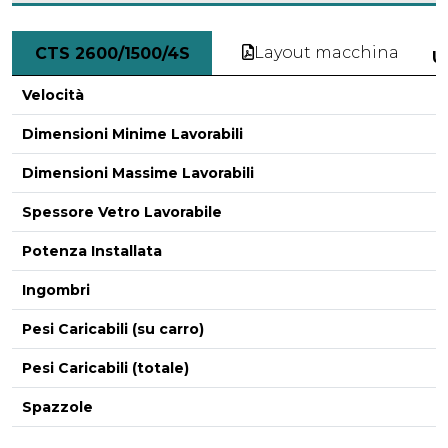
Layout macchina
CTS 2600/1500/4S
U
Velocità
Dimensioni Minime Lavorabili
Dimensioni Massime Lavorabili
Spessore Vetro Lavorabile
Potenza Installata
Ingombri
Pesi Caricabili (su carro)
Pesi Caricabili (totale)
-
Spazzole