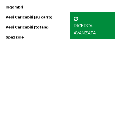
Ingombri
Pesi Caricabili (su carro)
RICERCA
Pesi Caricabili (totale)
-
AVANZATA
Spazzole
Configurazione Mole
Layout macchina
CTS 3300/1500/4S
U
Velocità
Dimensioni Minime Lavorabili
Dimensioni Massime Lavorabili