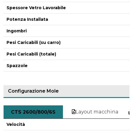
Spessore Vetro Lavorabile
Potenza Installata
Ingombri
Pesi Caricabili (su carro)
Pesi Caricabili (totale)
-
Spazzole
Configurazione Mole
Layout macchina
CTS 2600/800/6S
U
Velocità