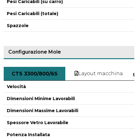
Pesi Caricabili (su carro)
Pesi Caricabili (totale)
-
Spazzole
Configurazione Mole
Layout macchina
CTS 3300/800/6S
U
Velocità
Dimensioni Minime Lavorabili
Dimensioni Massime Lavorabili
Spessore Vetro Lavorabile
Potenza Installata