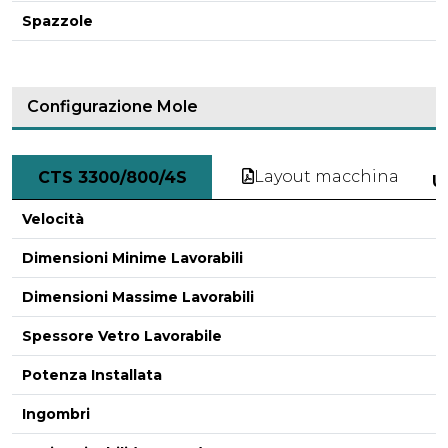
Spazzole
Configurazione Mole
Layout macchina
CTS 3300/800/4S
U
Velocità
Dimensioni Minime Lavorabili
Dimensioni Massime Lavorabili
Spessore Vetro Lavorabile
Potenza Installata
Ingombri