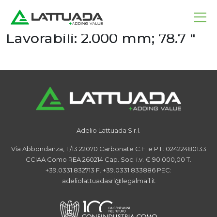
Home
/
News
Dimensioni Massime
Lavorabili:
2.000 mm; 78.7 "
Adelio Lattuada S.r.l.
Via Abbondanza, 11/13
22070 Carbonate
C.F. e P.I.: 02422480133
CCIAA Como REA 260214
Cap. Soc. i.v. € 90.000,00
T.
+39.0331.832713
F. +39.0331.833886
PEC:
adeliolattuadasrl@legalmail.it