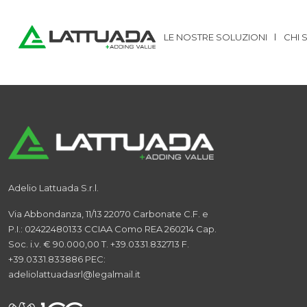
Home
/
News
Ingombri:
2.200
LE NOSTRE SOLUZIONI
CHI 
Adelio Lattuada S.r.l.
Via Abbondanza, 11/13
22070 Carbonate
C.F. e
P.I.: 02422480133
CCIAA Como REA 260214
Cap.
Soc. i.v. € 90.000,00
T. +39.0331.832713
F.
+39.0331.833886
PEC:
adeliolattuadasrl@legalmail.it