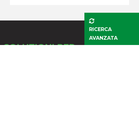
RICERCA
AVANZATA
SOLUZIONI
PER
L’AUTOMAZIONE
Robotica, Sistemi A-WR i-AL, Realtà Aumentata e IoT:
un cuore pulsante fatto di innovazione e tecnologia
che rivoluziona la lavorazione del vetro e della pietra.
Lattuada porta le aziende nel mondo
dell’industria 4.0 rendendo ogni
macchina un concentrato di precisione,
produttività e automazione.
OGNI CLIENTE PER NOI È UNICO…